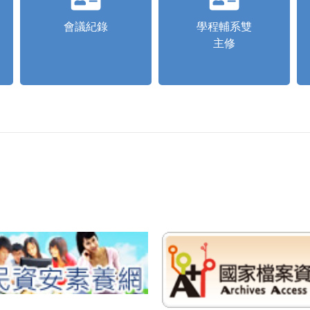
會議紀錄
學程輔系雙
主修