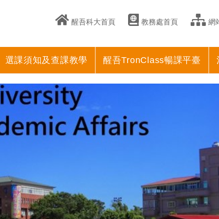
醒吾科大首頁
教務處首頁
網
選課須知及查課教學
醒吾TronClass暢課平臺