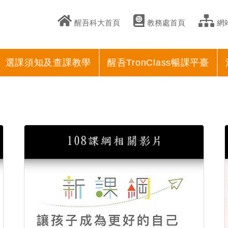
醒吾科大首頁
教務處首頁
網
選課須知及查課教學
醒吾TronClass暢課平臺