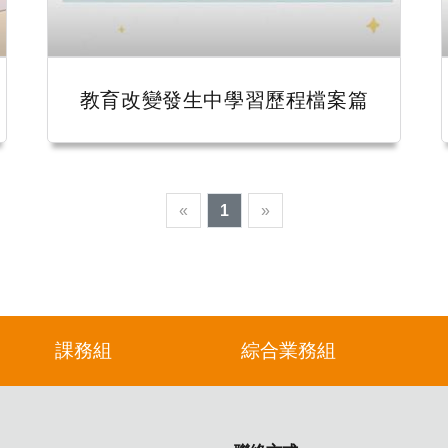
教育改變發生中學習歷程檔案篇
«
1
»
課務組
綜合業務組