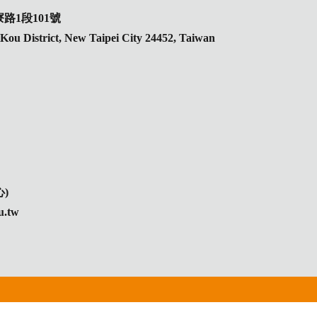
路1段101號
inKou District, New Taipei City 24452, Taiwan
)
.tw